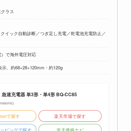
速クラス
／クイック自動診断／つぎ足し充電／乾電池充電防止／
電）で海外電圧対応
、約68×28×120mm・約120g
ic｜急速充電器 単3形・単4形 BQ-CC85
sonic)
zonで探す
楽天市場で探す
ショッピングで探す
楽天価格ナビ