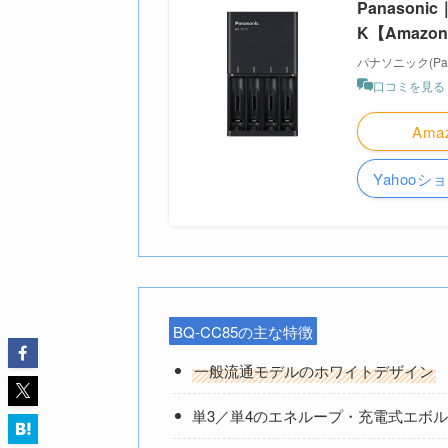
Panasoni
K【Amazon
パナソニック(Pana
口コミを見る
Ama
Yahoo
BQ-CC85の主な特徴
一般流通モデルのホワイトデザイン
単3／単4のエネループ・充電式エボ