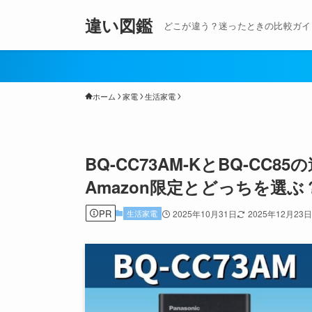
違い図鑑
どこが違う？迷ったときの比較ガイ
ホーム
家電
生活家電
BQ-CC73AM-KとBQ-C
Amazon限定とどっちを選ぶ
PR
生活家電
2025年10月31日
2025年12月23日