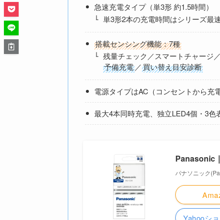
急速充電タイプ（単3形 約1.5時間）
単3形2本の充電時間はシリーズ最
搭載センシング機能：7種
残量チェック／スマートチャージ
予備充電
／
買い替え目安診断
電源タイプはAC（コンセントから充
最大4本同時充電、独立LED4個・3色表示
Panason
パナソニック(Pana
Ama
Yahoo