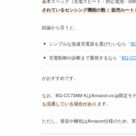
基本スペック（充電スピード・対応電池・同
されているセンシング機能の数
と
販売ルート
結論から言うと、
シンプルな急速充電器を選びたいなら「
B
充電制御や診断まで重視するなら「
BQ-CC
がおすすめです。
なお、BQ-CC73AM-KはAmazon.co.jp限
も流通している場合があり
ます。
ただし、発送や梱包はAmazon仕様のため、