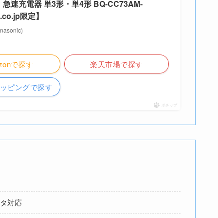
c｜急速充電器 単3形・単4形 BQ-CC73AM-
.co.jp限定】
sonic)
zonで探す
楽天市場で探す
ショッピングで探す
ポチップ
ルタ対応