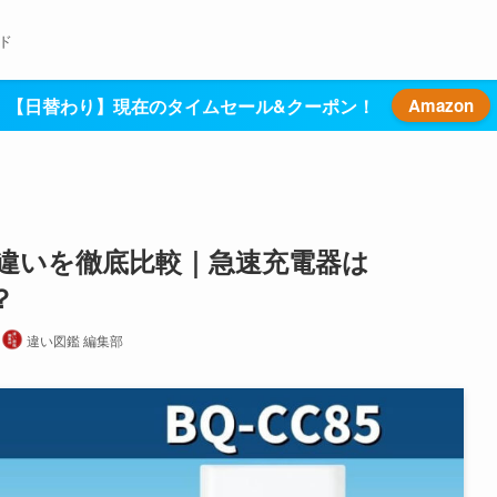
ド
【日替わり】現在のタイムセール&クーポン！
Amazon
C85の違いを徹底比較｜急速充電器は
？
違い図鑑 編集部