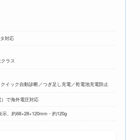
ルタ対応
速クラス
／クイック自動診断／つぎ足し充電／乾電池充電防止
電）で海外電圧対応
、約68×28×120mm・約120g