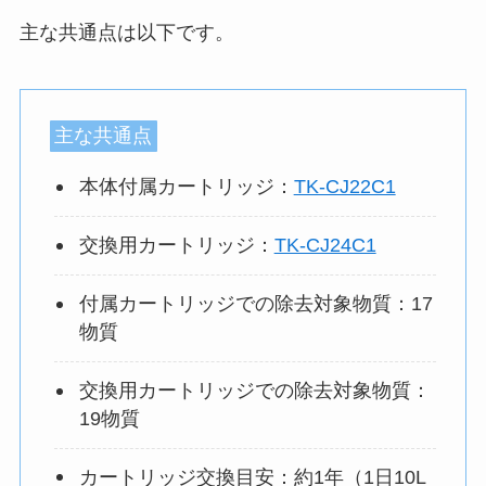
主な共通点は以下です。
主な共通点
本体付属カートリッジ：
TK-CJ22C1
交換用カートリッジ：
TK-CJ24C1
付属カートリッジでの除去対象物質：17
物質
交換用カートリッジでの除去対象物質：
19物質
カートリッジ交換目安：約1年（1日10L