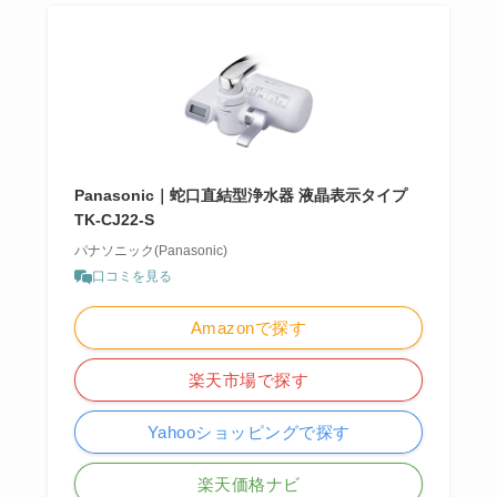
Panasonic｜蛇口直結型浄水器 液晶表示タイプ
TK-CJ22-S
パナソニック(Panasonic)
口コミを見る
Amazonで探す
楽天市場で探す
Yahooショッピングで探す
楽天価格ナビ