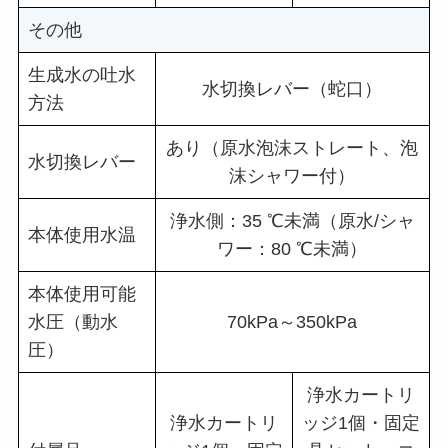
その他
生成水の吐水
水切換レバー（蛇口）
方法
あり（原水泡沫ストレート、泡
水切換レバー
沫シャワー付）
浄水側：35 ℃未満（原水/シャ
本体使用水温
ワー：80 ℃未満）
本体使用可能
水圧（動水
70kPa～350kPa
圧）
浄水カートリ
浄水カートリ
ッジ1個・固定