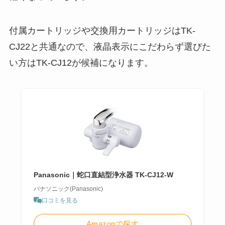
付属カートリッジや交換用カートリッジはTK-
CJ22と共通なので、液晶表示にこだわらず選びた
い方はTK-CJ12が候補になります。
Panasonic｜蛇口直結型浄水器 TK-CJ12-W
パナソニック(Panasonic)
口コミを見る
Amazonで探す