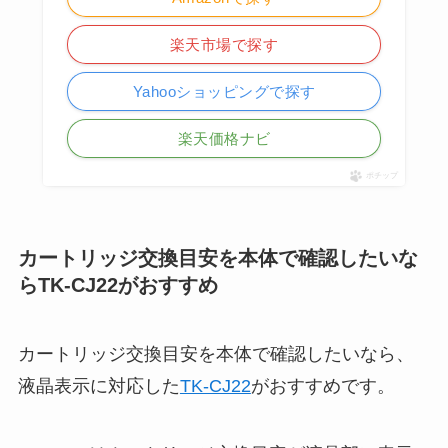
楽天市場で探す
Yahooショッピングで探す
楽天価格ナビ
ポチップ
カートリッジ交換目安を本体で確認したいな
らTK-CJ22がおすすめ
カートリッジ交換目安を本体で確認したいなら、
液晶表示に対応した
TK-CJ22
がおすすめです。