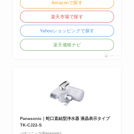
Amazonで探す
楽天市場で探す
Yahooショッピングで探す
楽天価格ナビ
ポチップ
Panasonic｜蛇口直結型浄水器 液晶表示タイプ
TK-CJ22-S
パナソニック(Panasonic)