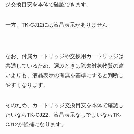
ジ交換目安を本体で確認できます。
一方、TK-CJ12には液晶表示がありません。
なお、付属カートリッジや交換用カートリッジは
共通しているため、選ぶときは除去対象物質の違
いよりも、液晶表示の有無を基準にすると判断し
やすくなります。
そのため、カートリッジ交換目安を本体で確認し
たいならTK-CJ22、液晶表示なしでよいならTK-
CJ12が候補になります。