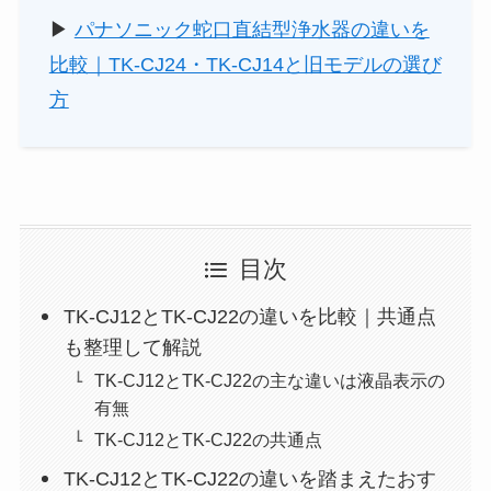
▶
パナソニック蛇口直結型浄水器の違いを
比較｜TK-CJ24・TK-CJ14と旧モデルの選び
方
目次
TK-CJ12とTK-CJ22の違いを比較｜共通点
も整理して解説
TK-CJ12とTK-CJ22の主な違いは液晶表示の
有無
TK-CJ12とTK-CJ22の共通点
TK-CJ12とTK-CJ22の違いを踏まえたおす