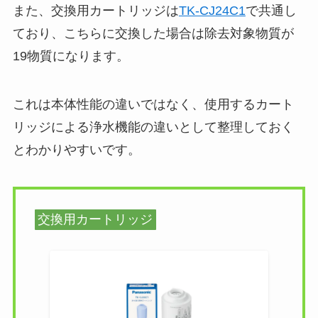
また、交換用カートリッジは
TK-CJ24C1
で共通し
ており、こちらに交換した場合は除去対象物質が
19物質になります。
これは本体性能の違いではなく、使用するカート
リッジによる浄水機能の違いとして整理しておく
とわかりやすいです。
交換用カートリッジ