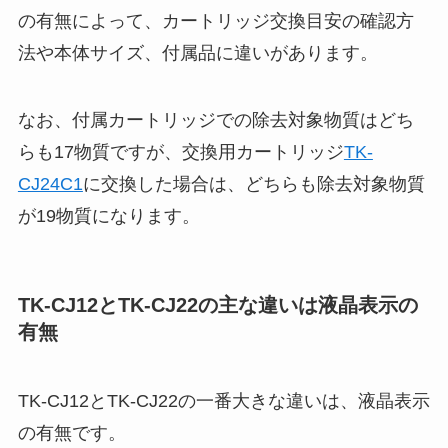
の有無によって、カートリッジ交換目安の確認方
法や本体サイズ、付属品に違いがあります。
なお、付属カートリッジでの除去対象物質はどち
らも17物質ですが、交換用カートリッジ
TK-
CJ24C1
に交換した場合は、どちらも除去対象物質
が19物質になります。
TK-CJ12とTK-CJ22の主な違いは液晶表示の
有無
TK-CJ12とTK-CJ22の一番大きな違いは、液晶表示
の有無です。