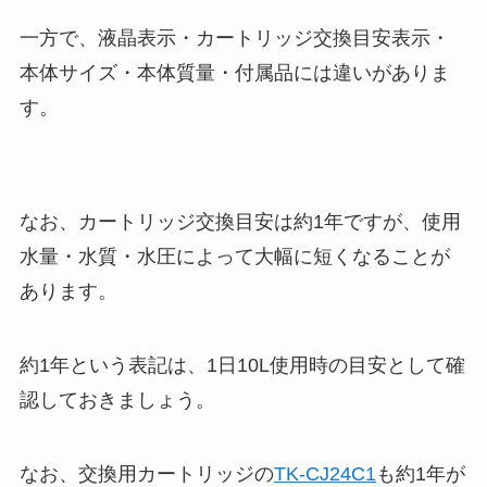
一方で、液晶表示・カートリッジ交換目安表示・
本体サイズ・本体質量・付属品には違いがありま
す。
なお、カートリッジ交換目安は約1年ですが、使用
水量・水質・水圧によって大幅に短くなることが
あります。
約1年という表記は、1日10L使用時の目安として確
認しておきましょう。
なお、交換用カートリッジの
TK-CJ24C1
も約1年が