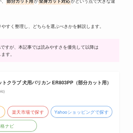
が、
部分カット用
か
全身カット対応
かという点で大きな違
りやすく整理し、どちらを選ぶべきかを解説します。
7PP-Aですが、本記事では読みやすさを優先して以降は
記します。
｜ペットクラブ 犬用バリカン ER803PP（部分カット用）
c)
楽天市場で探す
Yahooショッピングで探す
価格ナビ