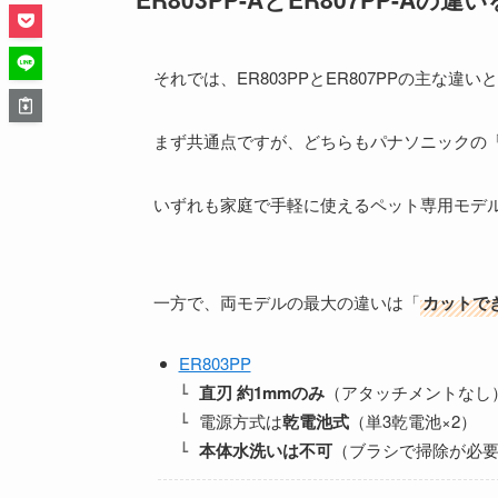
それでは、ER803PPとER807PPの主な
まず共通点ですが、どちらもパナソニックの
いずれも家庭で手軽に使えるペット専用モデ
一方で、両モデルの最大の違いは「
カットで
ER803PP
直刃 約1mmのみ
（アタッチメントなし
電源方式は
乾電池式
（単3乾電池×2）
本体水洗いは不可
（ブラシで掃除が必