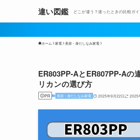
違い図鑑
どこが違う？迷ったときの比較ガイ
ホーム
家電
美容・身だしなみ家電
ER803PP-AとER807P
リカンの選び方
PR
美容・身だしなみ家電
2025年9月22日
202