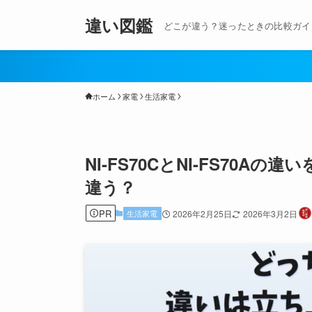
違い図鑑
どこが違う？迷ったときの比較ガイ
ホーム
家電
生活家電
NI-FS70CとNI-FS70
違う？
PR
生活家電
2026年2月25日
2026年3月2日