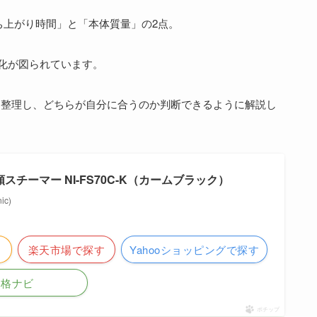
ち上がり時間」と「本体質量」の2点。
量化が図られています。
Aの違いを整理し、どちらが自分に合うのか判断できるように解説し
衣類スチーマー NI-FS70C-K（カームブラック）
c)
楽天市場で探す
Yahooショッピングで探す
価格ナビ
ポチップ