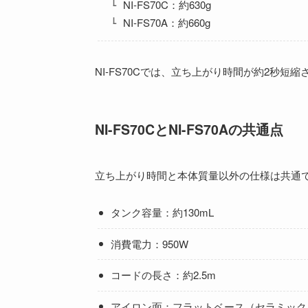
NI-FS70C：約630g
NI-FS70A：約660g
NI-FS70Cでは、立ち上がり時間が約2秒短
NI-FS70CとNI-FS70Aの共通点
立ち上がり時間と本体質量以外の仕様は共通
タンク容量：約130mL
消費電力：950W
コードの長さ：約2.5m
アイロン面：フラットベース（セラミック