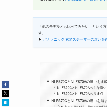
「他のモデルとも比べてみたい」という方
す。
▶
パナソニック 衣類スチーマーの違いを
NI-FS70CとNI-FS70Aの違
NI-FS70CとNI-FS70Aの主な違い
NI-FS70CとNI-FS70Aの共通点
NI-FS70CとNI-FS70Aの違
立ち上がり約15秒・約630gの軽量