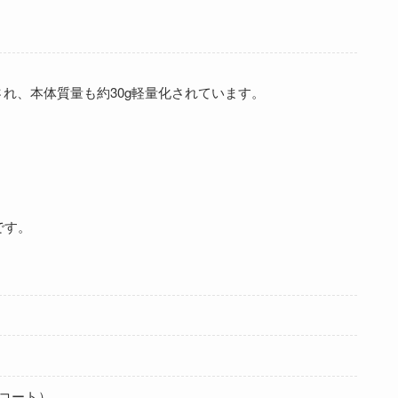
縮され、本体質量も約30g軽量化されています。
です。
コート）