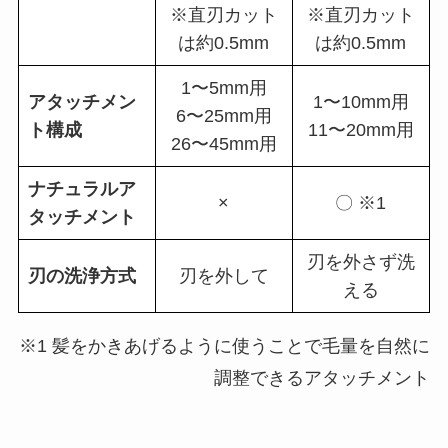
※直刃カット
※直刃カット
は約0.5mm
は約0.5mm
1〜5mm用
アタッチメン
1〜10mm用
6〜25mm用
ト構成
11〜20mm用
26〜45mm用
ナチュラルア
×
〇 ※1
タッチメント
刃を外さず洗
刃の洗浄方式
刃を外して
える
※1 髪をかきあげるように使うことで毛量を自然に
調整できるアタッチメント