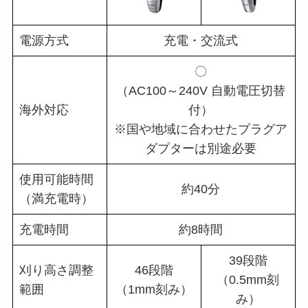
電源方式
充電・交流式
〇
（AC100～240V 自動電圧切替
海外対応
付）
※国や地域に合わせたプラグア
ダプターは別途必要
使用可能時間
約40分
（満充電時）
充電時間
約8時間
39段階
刈り高さ調整
46段階
（0.5mm刻
範囲
（1mm刻み）
み）