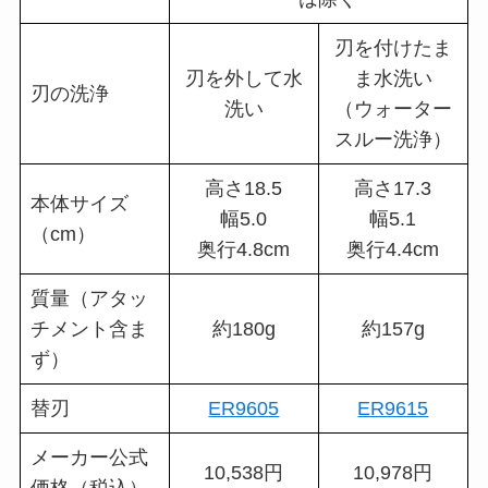
刃を付けたま
刃を外して水
ま水洗い
刃の洗浄
洗い
（ウォーター
スルー洗浄）
高さ18.5
高さ17.3
本体サイズ
幅5.0
幅5.1
（cm）
奥行4.8cm
奥行4.4cm
質量（アタッ
チメント含ま
約180g
約157g
ず）
替刃
ER9605
ER9615
メーカー公式
10,538円
10,978円
価格（税込）