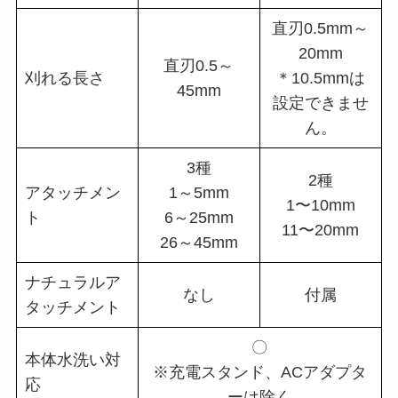
直刃0.5mm～
20mm
直刃0.5～
刈れる長さ
＊10.5mmは
45mm
設定できませ
ん。
3種
2種
アタッチメン
1～5mm
1〜10mm
ト
6～25mm
11〜20mm
26～45mm
ナチュラルア
なし
付属
タッチメント
〇
本体水洗い対
※充電スタンド、ACアダプタ
応
ーは除く