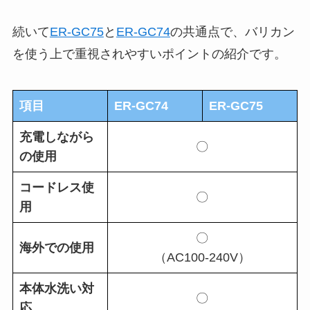
続いて
ER-GC75
と
ER-GC74
の共通点で、バリカン
を使う上で重視されやすいポイントの紹介です。
項目
ER-GC74
ER-GC75
充電しながら
〇
の使用
コードレス使
〇
用
〇
海外での使用
（AC100-240V）
本体水洗い対
〇
応