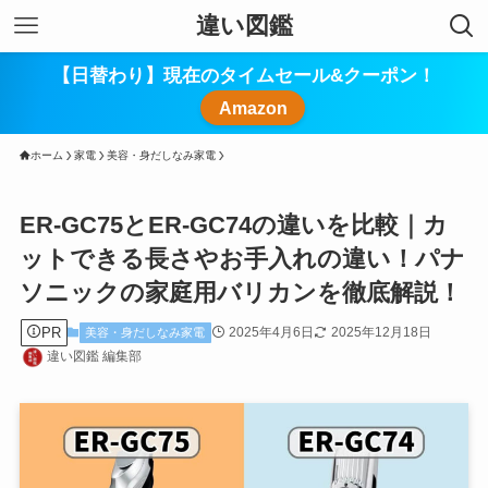
違い図鑑
【日替わり】現在のタイムセール&クーポン！
Amazon
ホーム
家電
美容・身だしなみ家電
ER-GC75とER-GC74の違いを比較｜カ
ットできる長さやお手入れの違い！パナ
ソニックの家庭用バリカンを徹底解説！
PR
2025年4月6日
2025年12月18日
美容・身だしなみ家電
違い図鑑 編集部