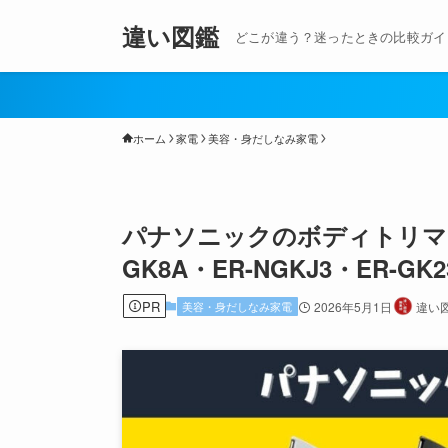
違い図鑑
どこが違う？迷ったときの比較ガイ
ホーム
家電
美容・身だしなみ家電
パナソニックのボディトリマーの
GK8A・ER-NGKJ3・ER-
PR
美容・身だしなみ家電
2026年5月1日
違い